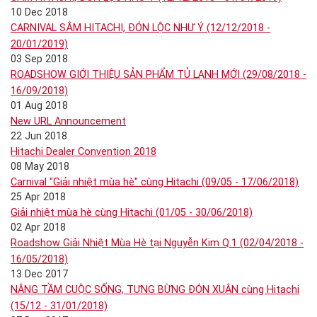
10 Dec 2018
CARNIVAL SẮM HITACHI, ĐÓN LỘC NHƯ Ý (12/12/2018 -
20/01/2019)
03 Sep 2018
ROADSHOW GIỚI THIỆU SẢN PHẨM TỦ LẠNH MỚI (29/08/2018 -
16/09/2018)
01 Aug 2018
New URL Announcement
22 Jun 2018
Hitachi Dealer Convention 2018
08 May 2018
Carnival "Giải nhiệt mùa hè" cùng Hitachi (09/05 - 17/06/2018)
25 Apr 2018
Giải nhiệt mùa hè cùng Hitachi (01/05 - 30/06/2018)
02 Apr 2018
Roadshow Giải Nhiệt Mùa Hè tại Nguyễn Kim Q.1 (02/04/2018 -
16/05/2018)
13 Dec 2017
NÂNG TẦM CUỘC SỐNG, TƯNG BỪNG ĐÓN XUÂN cùng Hitachi
(15/12 - 31/01/2018)