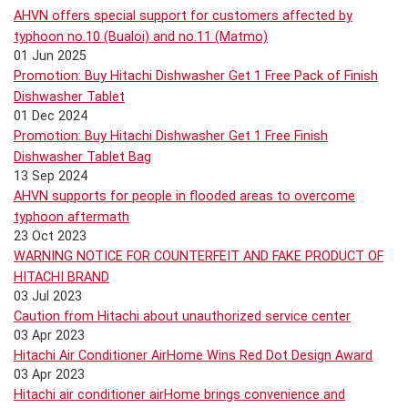
AHVN offers special support for customers affected by
typhoon no.10 (Bualoi) and no.11 (Matmo)
01 Jun 2025
Promotion: Buy Hitachi Dishwasher Get 1 Free Pack of Finish
Dishwasher Tablet
01 Dec 2024
Promotion: Buy Hitachi Dishwasher Get 1 Free Finish
Dishwasher Tablet Bag
13 Sep 2024
AHVN supports for people in flooded areas to overcome
typhoon aftermath
23 Oct 2023
WARNING NOTICE FOR COUNTERFEIT AND FAKE PRODUCT OF
HITACHI BRAND
03 Jul 2023
Caution from Hitachi about unauthorized service center
03 Apr 2023
Hitachi Air Conditioner AirHome Wins Red Dot Design Award
03 Apr 2023
Hitachi air conditioner airHome brings convenience and