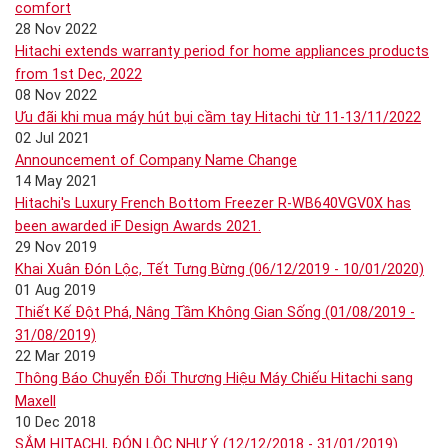
comfort
28 Nov 2022
Hitachi extends warranty period for home appliances products
from 1st Dec, 2022
08 Nov 2022
Ưu đãi khi mua máy hút bụi cầm tay Hitachi từ 11-13/11/2022
02 Jul 2021
Announcement of Company Name Change
14 May 2021
Hitachi's Luxury French Bottom Freezer R-WB640VGV0X has
been awarded iF Design Awards 2021.
29 Nov 2019
Khai Xuân Đón Lộc, Tết Tưng Bừng (06/12/2019 - 10/01/2020)
01 Aug 2019
Thiết Kế Đột Phá, Nâng Tầm Không Gian Sống (01/08/2019 -
31/08/2019)
22 Mar 2019
Thông Báo Chuyển Đổi Thương Hiệu Máy Chiếu Hitachi sang
Maxell
10 Dec 2018
SẮM HITACHI, ĐÓN LỘC NHƯ Ý (12/12/2018 - 31/01/2019)