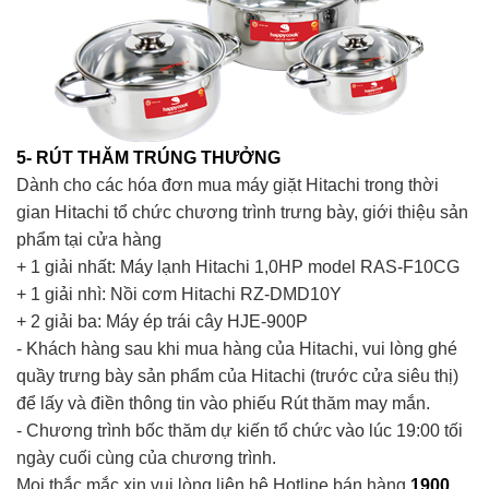
5- RÚT THĂM TRÚNG THƯỞNG
Dành cho các hóa đơn mua máy giặt Hitachi trong thời
gian Hitachi tổ chức chương trình trưng bày, giới thiệu sản
phẩm tại cửa hàng
+ 1 giải nhất: Máy lạnh Hitachi 1,0HP model RAS-F10CG
+ 1 giải nhì: Nồi cơm Hitachi RZ-DMD10Y
+ 2 giải ba: Máy ép trái cây HJE-900P
- Khách hàng sau khi mua hàng của Hitachi, vui lòng ghé
quầy trưng bày sản phẩm của Hitachi (trước cửa siêu thị)
để lấy và điền thông tin vào phiếu Rút thăm may mắn.
- Chương trình bốc thăm dự kiến tổ chức vào lúc 19:00 tối
ngày cuối cùng của chương trình.
Mọi thắc mắc xin vui lòng liên hệ Hotline bán hàng
1900