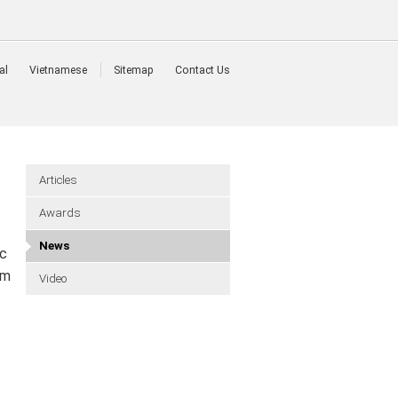
al
Vietnamese
Sitemap
Contact Us
Articles
Awards
News
ác
ạm
Video