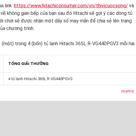
a link:
https://www.hitachiconsumer.com/vn/thivicuocsong/
và
n về không gian bếp của bạn sau đó Hitachi sẽ gợi ý các dòng tủ
ười chơi sẽ được nhận một dãy số may mắn để chia sẻ lên trang
ủa chương trình.
 (một) trong 4 (bốn) tủ lạnh Hitachi 365L R-VG440PGV3 mỗi hai
TỔNG GIẢI THƯỞNG
4 tủ lạnh Hitachi 365L R-VG440PGV3
pagetop