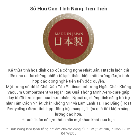
Sở Hữu Các Tính Năng Tiên Tiến
Kế thừa tinh hoa đỉnh cao của công nghệ Nhật Bản, Hitachi luôn cải
tiến cho ra đời những chiếc tủ lạnh thân thiện môi trường được tích
hợp các công nghệ tiên tiến độc quyền.
Một trong số đó là Chất Xúc Tác Platinum có trong Ngăn Chân Không
Vacuum Compartment và Ngăn Rau Quả Thông Minh Aero-care giúp
duy trì độ tươi ngon của thực phẩm. Ngoài ra, những tính năng bổ trợ
như Tấm Cách Nhiệt Chân Không VIP và Làm Lạnh Tái Tạo Băng (Frost
Recycling) được tích hợp đồng bộ, mang lại hiệu quả tiết kiệm năng
lượng cao hơn.
Hitachi luôn nỗ lực thỏa mãn mọi khao khát của bạn.
*
Tính năng làm lạnh bằng hơi ẩm cho các dòng tủ R-KWC/KW570K, R-HW610J và
R-HW530J