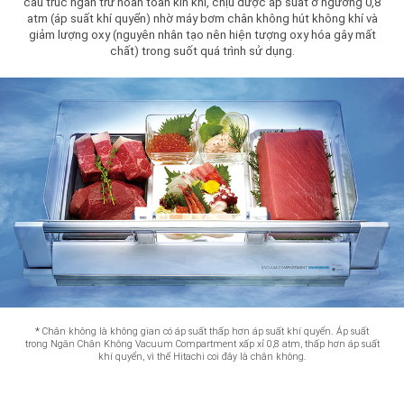
cấu trúc ngăn trữ hoàn toàn kín khí, chịu được áp suất ở ngưỡng 0,8
atm (áp suất khí quyển) nhờ máy bơm chân không hút không khí và
giảm lượng oxy (nguyên nhân tạo nên hiện tượng oxy hóa gây mất
chất) trong suốt quá trình sử dụng.
*
Chân không là không gian có áp suất thấp hơn áp suất khí quyển. Áp suất
trong Ngăn Chân Không Vacuum Compartment xấp xỉ 0,8 atm, thấp hơn áp suất
khí quyển, vì thế Hitachi coi đây là chân không.